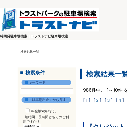
時間貸駐車場検索｜トラストナビ駐車場検索
検索結果一覧
検索条件
検索結果一
キーワード
986件中、 1～10
「駐車場料金」から探す
[ 1 ]
[
2
] [
3
] [
4
] 
料金検索を行う。
短時間・長時間どちらのご利
用ですか？
【クレジット