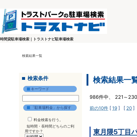
時間貸駐車場検索｜トラストナビ駐車場検索
検索結果一覧
検索条件
検索結果一
キーワード
986件中、 221～2
「駐車場料金」から探す
前の10件
[
19
] [
20
]
料金検索を行う。
短時間・長時間どちらのご利
東月隈5丁目
用ですか？