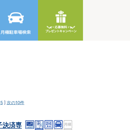
25
]
次の10件
子決済専