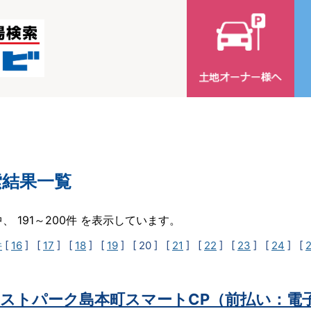
索結果一覧
中、 191～200件 を表示しています。
件
[
16
] [
17
] [
18
] [
19
]
[ 20 ]
[
21
] [
22
] [
23
] [
24
] [
ストパーク島本町スマートCP（前払い：電