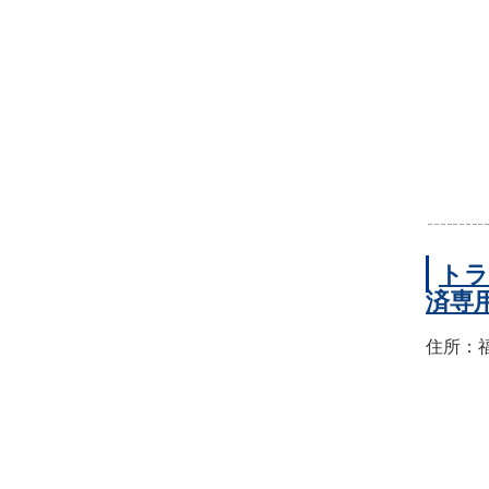
トラ
済専
住所：福