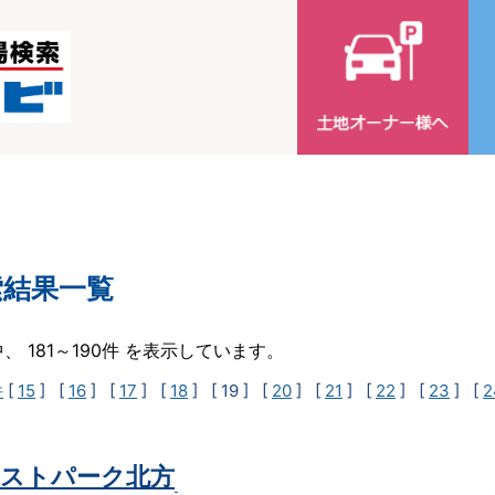
索結果一覧
中、 181～190件 を表示しています。
件
[
15
] [
16
] [
17
] [
18
]
[ 19 ]
[
20
] [
21
] [
22
] [
23
] [
2
ストパーク北方