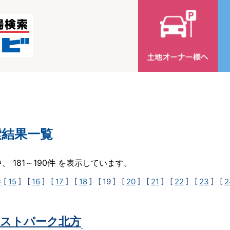
索結果一覧
中、 181～190件 を表示しています。
件
[
15
] [
16
] [
17
] [
18
]
[ 19 ]
[
20
] [
21
] [
22
] [
23
] [
2
ストパーク北方