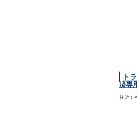
トラ
済専
住所：福