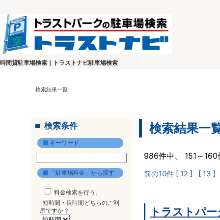
時間貸駐車場検索｜トラストナビ駐車場検索
検索結果一覧
検索条件
検索結果一
キーワード
986件中、 151～1
「駐車場料金」から探す
前の10件
[
12
] [
13
]
料金検索を行う。
短時間・長時間どちらのご利
トラストパー
用ですか？