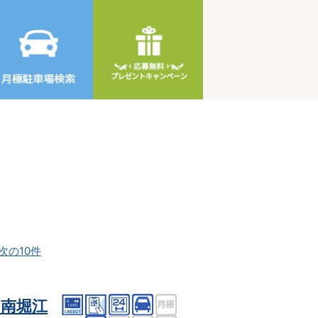
次の10件
南堀江