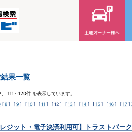
索結果一覧
中、 111～120件 を表示しています。
件
[
8
] [
9
] [
10
] [
11
]
[ 12 ]
[
13
] [
14
] [
15
] [
16
] [
17
]
レジット・電子決済利用可】トラストパーク