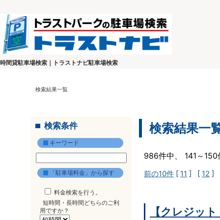
時間貸駐車場検索｜トラストナビ駐車場検索
検索結果一覧
検索条件
検索結果一
キーワード
986件中、 141～1
「駐車場料金」から探す
前の10件
[
11
] [
12
] 
料金検索を行う。
短時間・長時間どちらのご利
【クレジット
用ですか？