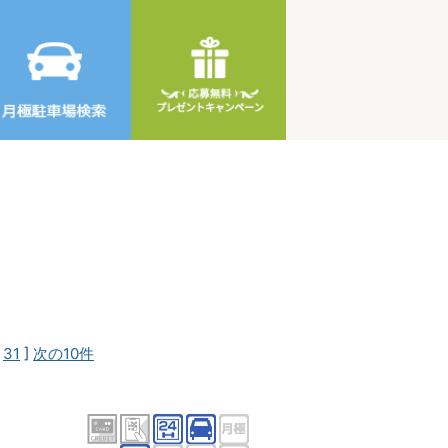
[
31
]
次の10件