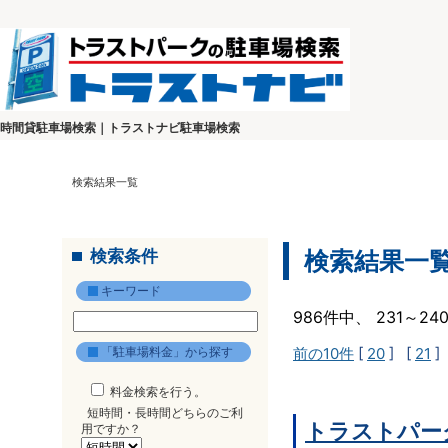
時間貸駐車場検索｜トラストナビ駐車場検索
検索結果一覧
検索条件
検索結果一
キーワード
986件中、 231～2
「駐車場料金」から探す
前の10件
[
20
] [
21
]
料金検索を行う。
短時間・長時間どちらのご利
トラストパー
用ですか？