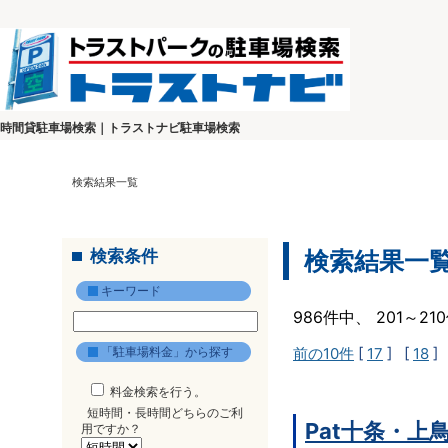
時間貸駐車場検索｜トラストナビ駐車場検索
検索結果一覧
検索条件
検索結果一
キーワード
986件中、 201～2
「駐車場料金」から探す
前の10件
[
17
] [
18
]
料金検索を行う。
短時間・長時間どちらのご利
Pat十条・上
用ですか？