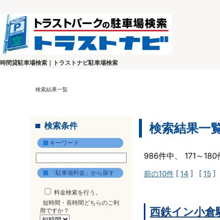
時間貸駐車場検索｜トラストナビ駐車場検索
検索結果一覧
検索条件
検索結果一
キーワード
986件中、 171～1
「駐車場料金」から探す
前の10件
[
14
] [
15
]
料金検索を行う。
短時間・長時間どちらのご利
西鉄イン小倉
用ですか？