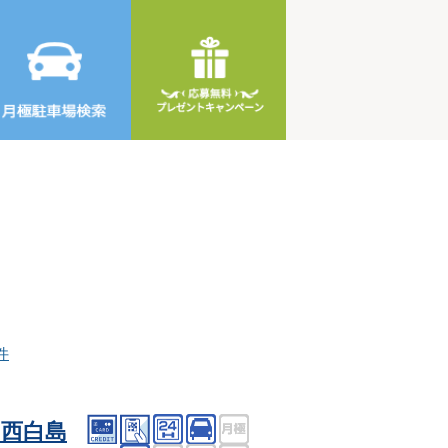
件
西白島