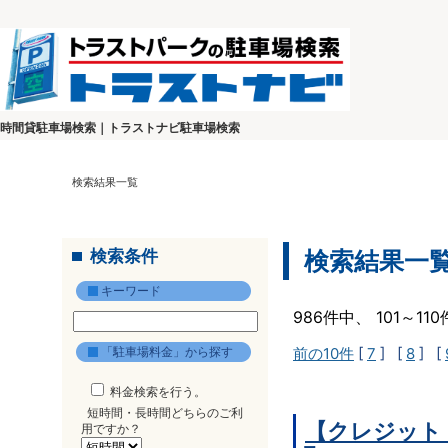
時間貸駐車場検索｜トラストナビ駐車場検索
検索結果一覧
検索条件
検索結果一
キーワード
986件中、 101～1
「駐車場料金」から探す
前の10件
[
7
] [
8
] [
料金検索を行う。
短時間・長時間どちらのご利
【クレジット
用ですか？