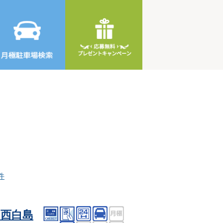
件
西白島