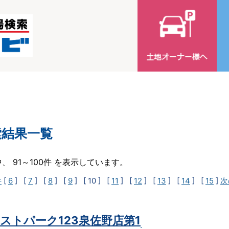
索結果一覧
中、 91～100件 を表示しています。
件
[
6
] [
7
] [
8
] [
9
]
[ 10 ]
[
11
] [
12
] [
13
] [
14
] [
15
]
次
ストパーク123泉佐野店第1