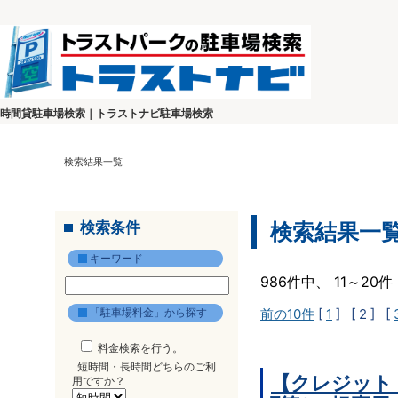
時間貸駐車場検索｜トラストナビ駐車場検索
検索結果一覧
検索条件
検索結果一
キーワード
986件中、 11～2
「駐車場料金」から探す
前の10件
[
1
]
[ 2 ]
[
料金検索を行う。
短時間・長時間どちらのご利
【クレジット
用ですか？