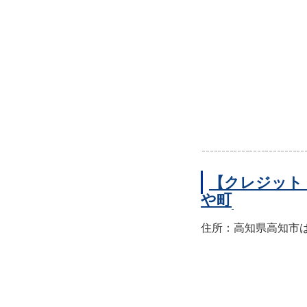
【クレジット
や町
住所：高知県高知市はり