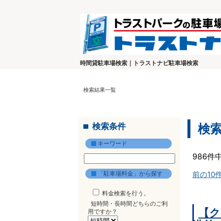
時間貸駐車場検索｜トラストナビ駐車場検索
検索結果一覧
検索条件
検
キーワード
986件
「駐車場料金」から探す
前の10
料金検索を行う。
短時間・長時間どちらのご利
【ク
用ですか？