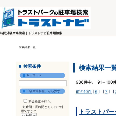
時間貸駐車場検索｜トラストナビ駐車場検索
検索結果一覧
検索条件
検索結果一
キーワード
986件中、 91～10
「駐車場料金」から探す
前の10件
[
6
] [
7
] [
料金検索を行う。
短時間・長時間どちらのご利
トラストパーク
用ですか？