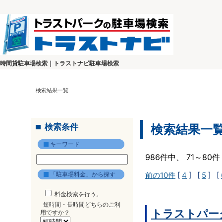
時間貸駐車場検索｜トラストナビ駐車場検索
検索結果一覧
検索条件
検索結果一
キーワード
986件中、 71～8
「駐車場料金」から探す
前の10件
[
4
] [
5
] [
料金検索を行う。
短時間・長時間どちらのご利
トラストパー
用ですか？