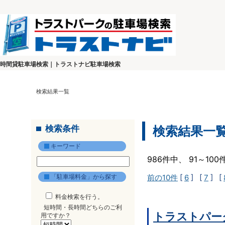
時間貸駐車場検索｜トラストナビ駐車場検索
検索結果一覧
検索条件
検索結果一
キーワード
986件中、 91～10
「駐車場料金」から探す
前の10件
[
6
] [
7
] [
料金検索を行う。
短時間・長時間どちらのご利
トラストパーク
用ですか？