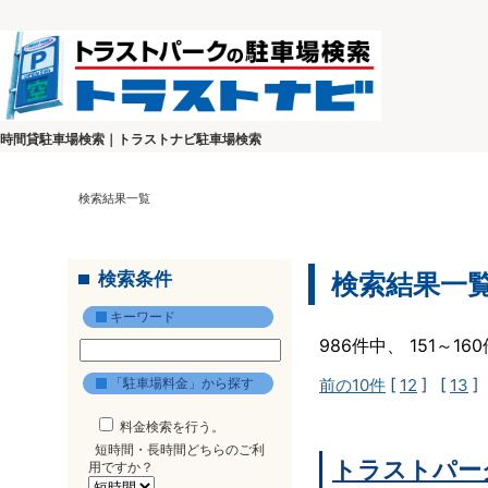
時間貸駐車場検索｜トラストナビ駐車場検索
検索結果一覧
検索条件
検索結果一
キーワード
986件中、 151～1
「駐車場料金」から探す
前の10件
[
12
] [
13
]
料金検索を行う。
短時間・長時間どちらのご利
トラストパー
用ですか？