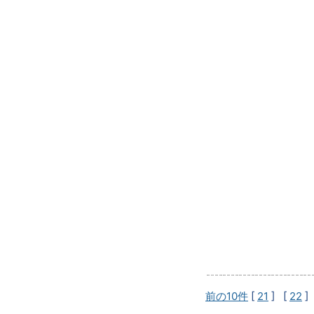
前の10件
[
21
] [
22
]