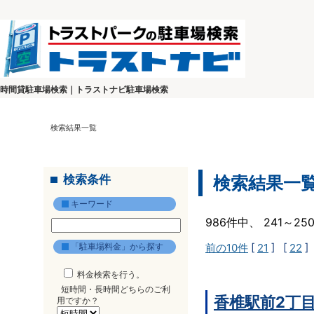
時間貸駐車場検索｜トラストナビ駐車場検索
検索結果一覧
検索条件
検索結果一
キーワード
986件中、 241～2
「駐車場料金」から探す
前の10件
[
21
] [
22
]
料金検索を行う。
短時間・長時間どちらのご利
香椎駅前2丁
用ですか？