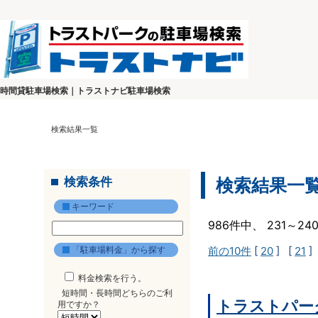
時間貸駐車場検索｜トラストナビ駐車場検索
検索結果一覧
検索条件
検索結果一
キーワード
986件中、 231～2
「駐車場料金」から探す
前の10件
[
20
] [
21
]
料金検索を行う。
短時間・長時間どちらのご利
トラストパー
用ですか？