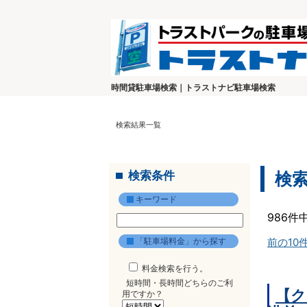
時間貸駐車場検索｜トラストナビ駐車場検索
検索結果一覧
検索条件
検
キーワード
986件
「駐車場料金」から探す
前の10
料金検索を行う。
短時間・長時間どちらのご利
【ク
用ですか？