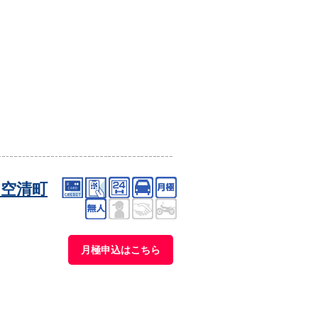
空清町
月極申込はこちら