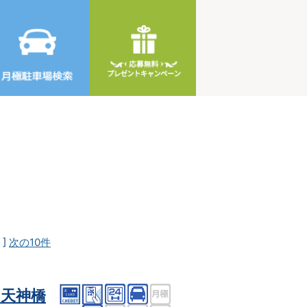
]
次の10件
天神橋