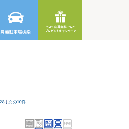
28
]
次の10件