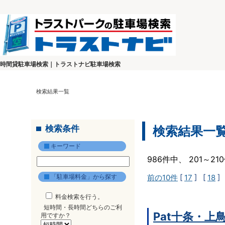
時間貸駐車場検索｜トラストナビ駐車場検索
検索結果一覧
検索条件
検索結果一
キーワード
986件中、 201～2
「駐車場料金」から探す
前の10件
[
17
] [
18
]
料金検索を行う。
短時間・長時間どちらのご利
Pat十条・上
用ですか？