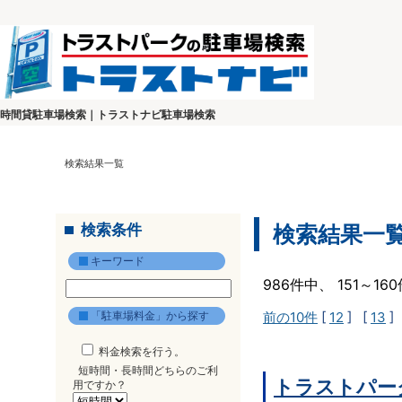
時間貸駐車場検索｜トラストナビ駐車場検索
検索結果一覧
検索条件
検索結果一
キーワード
986件中、 151～1
「駐車場料金」から探す
前の10件
[
12
] [
13
]
料金検索を行う。
短時間・長時間どちらのご利
トラストパー
用ですか？