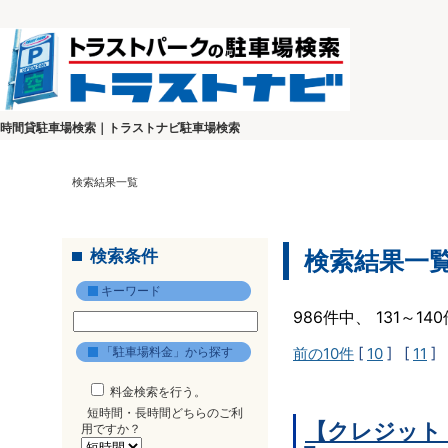
時間貸駐車場検索｜トラストナビ駐車場検索
検索結果一覧
検索条件
検索結果一
キーワード
986件中、 131～1
「駐車場料金」から探す
前の10件
[
10
] [
11
] 
料金検索を行う。
短時間・長時間どちらのご利
【クレジット
用ですか？