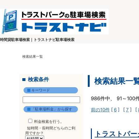
時間貸駐車場検索｜トラストナビ駐車場検索
検索結果一覧
検索条件
検索結果一
キーワード
986件中、 91～10
「駐車場料金」から探す
前の10件
[
6
] [
7
] [
料金検索を行う。
短時間・長時間どちらのご利
トラストパーク
用ですか？