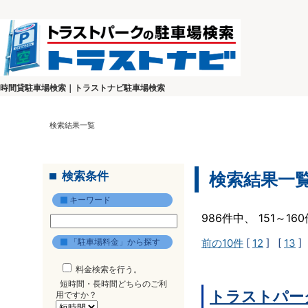
時間貸駐車場検索｜トラストナビ駐車場検索
検索結果一覧
検索条件
検索結果一
キーワード
986件中、 151～1
「駐車場料金」から探す
前の10件
[
12
] [
13
]
料金検索を行う。
短時間・長時間どちらのご利
トラストパー
用ですか？