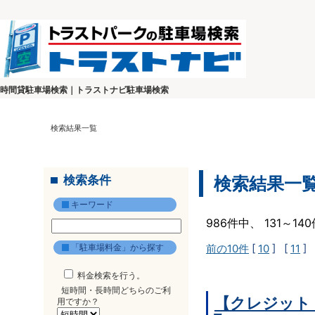
時間貸駐車場検索｜トラストナビ駐車場検索
検索結果一覧
検索条件
検索結果一
キーワード
986件中、 131～1
「駐車場料金」から探す
前の10件
[
10
] [
11
] 
料金検索を行う。
短時間・長時間どちらのご利
【クレジット
用ですか？