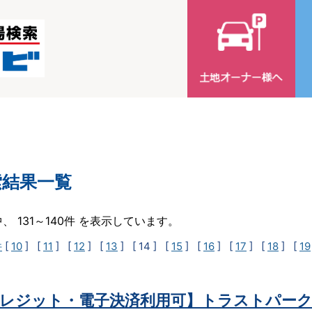
索結果一覧
中、 131～140件 を表示しています。
件
[
10
] [
11
] [
12
] [
13
]
[ 14 ]
[
15
] [
16
] [
17
] [
18
] [
19
レジット・電子決済利用可】トラストパーク