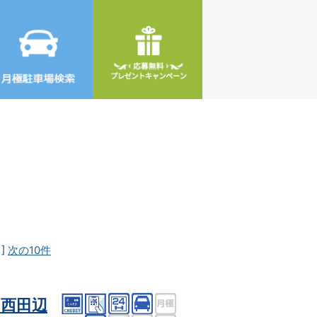
]
次の10件
西田辺