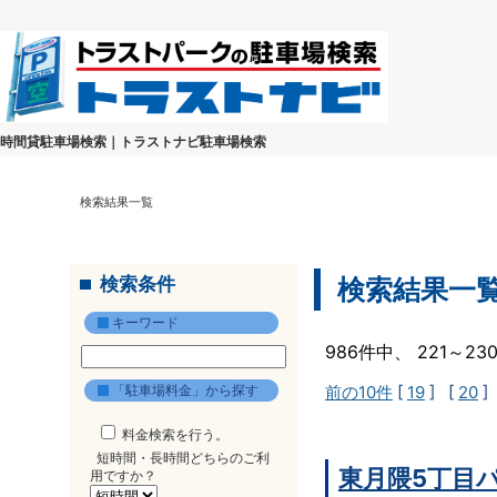
時間貸駐車場検索｜トラストナビ駐車場検索
検索結果一覧
検索条件
検索結果一
キーワード
986件中、 221～2
「駐車場料金」から探す
前の10件
[
19
] [
20
]
料金検索を行う。
短時間・長時間どちらのご利
東月隈5丁目
用ですか？