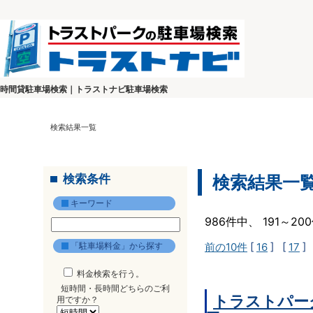
時間貸駐車場検索｜トラストナビ駐車場検索
検索結果一覧
検索条件
検索結果一
キーワード
986件中、 191～2
「駐車場料金」から探す
前の10件
[
16
] [
17
]
料金検索を行う。
短時間・長時間どちらのご利
トラストパー
用ですか？