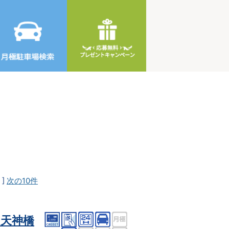
]
次の10件
天神橋