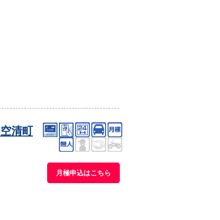
空清町
月極申込はこちら