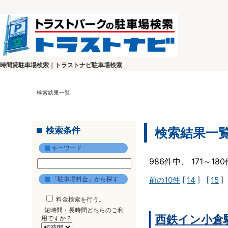
時間貸駐車場検索｜トラストナビ駐車場検索
検索結果一覧
検索条件
検索結果一
キーワード
986件中、 171～1
「駐車場料金」から探す
前の10件
[
14
] [
15
]
料金検索を行う。
短時間・長時間どちらのご利
西鉄イン小倉
用ですか？