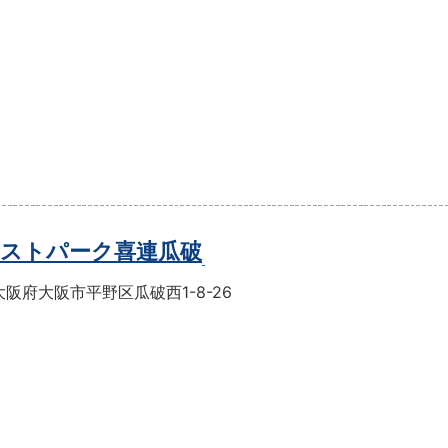
ストパーク喜連瓜破
阪府大阪市平野区瓜破西1-8-26