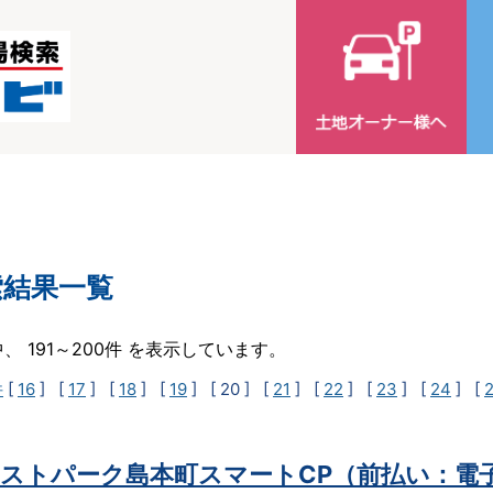
索結果一覧
中、 191～200件 を表示しています。
件
[
16
] [
17
] [
18
] [
19
]
[ 20 ]
[
21
] [
22
] [
23
] [
24
] [
ストパーク島本町スマートCP（前払い：電