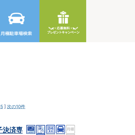
25
]
次の10件
子決済専