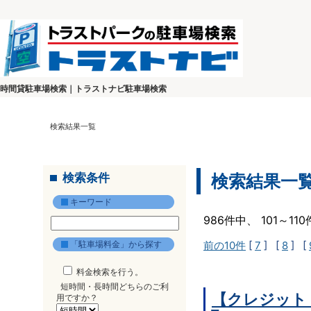
時間貸駐車場検索｜トラストナビ駐車場検索
検索結果一覧
検索条件
検索結果一
キーワード
986件中、 101～1
「駐車場料金」から探す
前の10件
[
7
] [
8
] [
料金検索を行う。
短時間・長時間どちらのご利
【クレジット
用ですか？