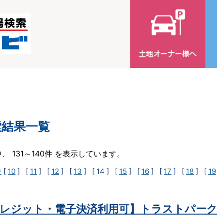
索結果一覧
中、 131～140件 を表示しています。
件
[
10
] [
11
] [
12
] [
13
]
[ 14 ]
[
15
] [
16
] [
17
] [
18
] [
19
レジット・電子決済利用可】トラストパーク