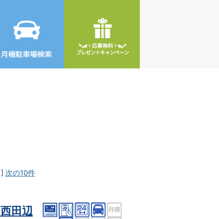
]
次の10件
西田辺