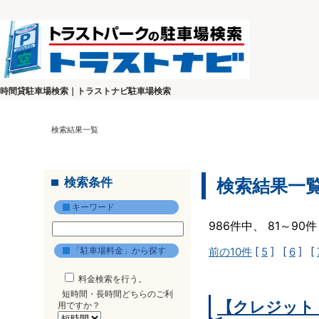
時間貸駐車場検索｜トラストナビ駐車場検索
検索結果一覧
検索条件
検索結果一
キーワード
986件中、 81～9
「駐車場料金」から探す
前の10件
[
5
] [
6
] [
料金検索を行う。
短時間・長時間どちらのご利
【クレジット
用ですか？