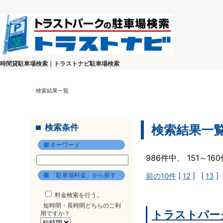
時間貸駐車場検索｜トラストナビ駐車場検索
検索結果一覧
検索条件
検索結果一
キーワード
986件中、 151～1
「駐車場料金」から探す
前の10件
[
12
] [
13
]
料金検索を行う。
短時間・長時間どちらのご利
トラストパー
用ですか？