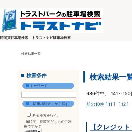
時間貸駐車場検索｜トラストナビ駐車場検索
検索結果一覧
検索条件
検索結果一
キーワード
986件中、 141～1
「駐車場料金」から探す
前の10件
[
11
] [
12
] 
料金検索を行う。
短時間・長時間どちらのご利
【クレジット
用ですか？