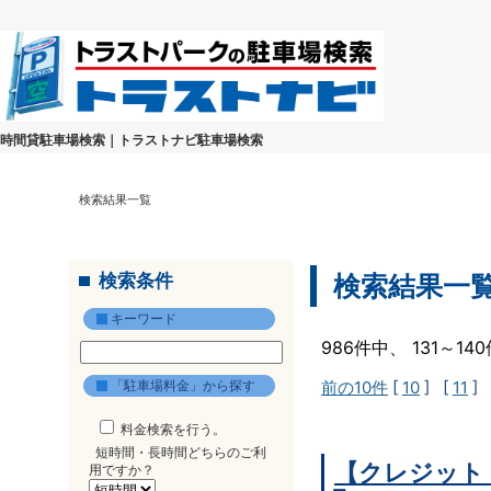
時間貸駐車場検索｜トラストナビ駐車場検索
検索結果一覧
検索条件
検索結果一
キーワード
986件中、 131～1
「駐車場料金」から探す
前の10件
[
10
] [
11
] 
料金検索を行う。
短時間・長時間どちらのご利
【クレジット
用ですか？