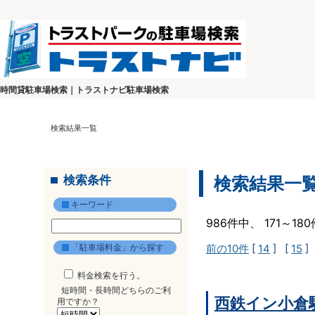
時間貸駐車場検索｜トラストナビ駐車場検索
検索結果一覧
検索条件
検索結果一
キーワード
986件中、 171～1
「駐車場料金」から探す
前の10件
[
14
] [
15
]
料金検索を行う。
短時間・長時間どちらのご利
西鉄イン小倉
用ですか？