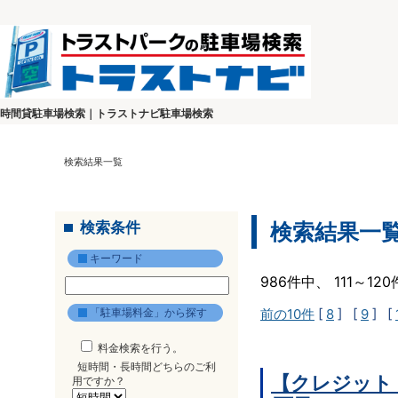
時間貸駐車場検索｜トラストナビ駐車場検索
検索結果一覧
検索条件
検索結果一
キーワード
986件中、 111～1
「駐車場料金」から探す
前の10件
[
8
] [
9
] [
料金検索を行う。
短時間・長時間どちらのご利
【クレジット
用ですか？