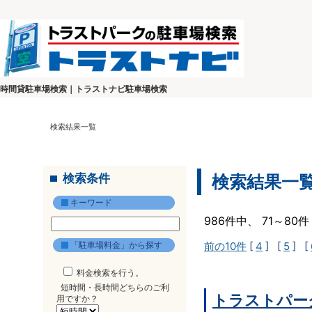
時間貸駐車場検索｜トラストナビ駐車場検索
検索結果一覧
検索条件
検索結果一
キーワード
986件中、 71～8
「駐車場料金」から探す
前の10件
[
4
] [
5
] [
料金検索を行う。
短時間・長時間どちらのご利
トラストパー
用ですか？