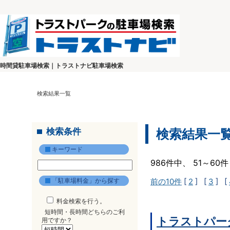
時間貸駐車場検索｜トラストナビ駐車場検索
検索結果一覧
検索条件
検索結果一
キーワード
986件中、 51～6
「駐車場料金」から探す
前の10件
[
2
] [
3
] [
料金検索を行う。
短時間・長時間どちらのご利
トラストパー
用ですか？